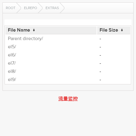
ROOT
ELREPO
EXTRAS
File Name
↓
File Size
↓
Parent directory/
-
el5/
-
el6/
-
el7/
-
el8/
-
el9/
-
流量监控