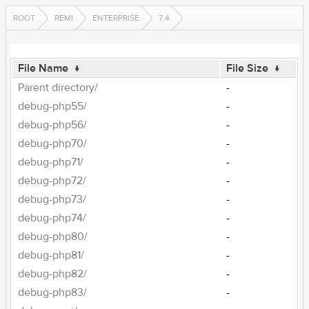
ROOT
REMI
ENTERPRISE
7.4
File Name
↓
File Size
↓
Parent directory/
-
debug-php55/
-
debug-php56/
-
debug-php70/
-
debug-php71/
-
debug-php72/
-
debug-php73/
-
debug-php74/
-
debug-php80/
-
debug-php81/
-
debug-php82/
-
debug-php83/
-