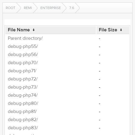
ROOT
REMI
ENTERPRISE
7.6
File Name
↓
File Size
↓
Parent directory/
-
debug-php55/
-
debug-php56/
-
debug-php70/
-
debug-php71/
-
debug-php72/
-
debug-php73/
-
debug-php74/
-
debug-php80/
-
debug-php81/
-
debug-php82/
-
debug-php83/
-