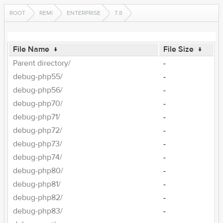
ROOT
REMI
ENTERPRISE
7.8
File Name
↓
File Size
↓
Parent directory/
-
debug-php55/
-
debug-php56/
-
debug-php70/
-
debug-php71/
-
debug-php72/
-
debug-php73/
-
debug-php74/
-
debug-php80/
-
debug-php81/
-
debug-php82/
-
debug-php83/
-