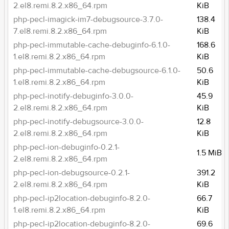
2.el8.remi.8.2.x86_64.rpm
KiB
php-pecl-imagick-im7-debugsource-3.7.0-
138.4
7.el8.remi.8.2.x86_64.rpm
KiB
php-pecl-immutable-cache-debuginfo-6.1.0-
168.6
1.el8.remi.8.2.x86_64.rpm
KiB
php-pecl-immutable-cache-debugsource-6.1.0-
50.6
1.el8.remi.8.2.x86_64.rpm
KiB
php-pecl-inotify-debuginfo-3.0.0-
45.9
2.el8.remi.8.2.x86_64.rpm
KiB
php-pecl-inotify-debugsource-3.0.0-
12.8
2.el8.remi.8.2.x86_64.rpm
KiB
php-pecl-ion-debuginfo-0.2.1-
1.5 MiB
2.el8.remi.8.2.x86_64.rpm
php-pecl-ion-debugsource-0.2.1-
391.2
2.el8.remi.8.2.x86_64.rpm
KiB
php-pecl-ip2location-debuginfo-8.2.0-
66.7
1.el8.remi.8.2.x86_64.rpm
KiB
php-pecl-ip2location-debuginfo-8.2.0-
69.6