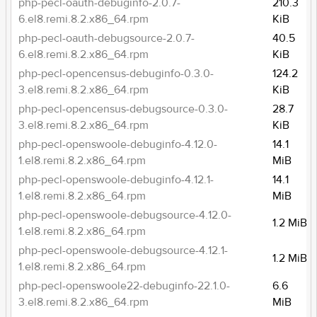
php-pecl-oauth-debuginfo-2.0.7-
210.3
6.el8.remi.8.2.x86_64.rpm
KiB
php-pecl-oauth-debugsource-2.0.7-
40.5
6.el8.remi.8.2.x86_64.rpm
KiB
php-pecl-opencensus-debuginfo-0.3.0-
124.2
3.el8.remi.8.2.x86_64.rpm
KiB
php-pecl-opencensus-debugsource-0.3.0-
28.7
3.el8.remi.8.2.x86_64.rpm
KiB
php-pecl-openswoole-debuginfo-4.12.0-
14.1
1.el8.remi.8.2.x86_64.rpm
MiB
php-pecl-openswoole-debuginfo-4.12.1-
14.1
1.el8.remi.8.2.x86_64.rpm
MiB
php-pecl-openswoole-debugsource-4.12.0-
1.2 MiB
1.el8.remi.8.2.x86_64.rpm
php-pecl-openswoole-debugsource-4.12.1-
1.2 MiB
1.el8.remi.8.2.x86_64.rpm
php-pecl-openswoole22-debuginfo-22.1.0-
6.6
3.el8.remi.8.2.x86_64.rpm
MiB