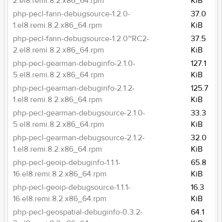
2.el8.remi.8.2.x86_64.rpm
KiB
php-pecl-fann-debugsource-1.2.0-
37.0
1.el8.remi.8.2.x86_64.rpm
KiB
php-pecl-fann-debugsource-1.2.0~RC2-
37.5
2.el8.remi.8.2.x86_64.rpm
KiB
php-pecl-gearman-debuginfo-2.1.0-
127.1
5.el8.remi.8.2.x86_64.rpm
KiB
php-pecl-gearman-debuginfo-2.1.2-
125.7
1.el8.remi.8.2.x86_64.rpm
KiB
php-pecl-gearman-debugsource-2.1.0-
33.3
5.el8.remi.8.2.x86_64.rpm
KiB
php-pecl-gearman-debugsource-2.1.2-
32.0
1.el8.remi.8.2.x86_64.rpm
KiB
php-pecl-geoip-debuginfo-1.1.1-
65.8
16.el8.remi.8.2.x86_64.rpm
KiB
php-pecl-geoip-debugsource-1.1.1-
16.3
16.el8.remi.8.2.x86_64.rpm
KiB
php-pecl-geospatial-debuginfo-0.3.2-
64.1