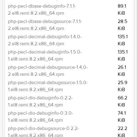
php-pecl-dbase-debuginfo-7.1.1-
89.1
2.el8.remi.8.2.x86_64.rpm
KiB
php-pecl-dbase-debugsource-7.1.1-
28.5
2.el8.remi.8.2.x86_64.rpm
KiB
php-pecl-decimal-debuginfo-1.4.0-
135.1
2.el8.remi.8.2.x86_64.rpm
KiB
php-pecl-decimal-debuginfo-1.5.0-
135.1
1.el8.remi.8.2.x86_64.rpm
KiB
php-pecl-decimal-debugsource-1.4.0-
26.1
2.el8.remi.8.2.x86_64.rpm
KiB
php-pecl-decimal-debugsource-1.5.0-
25.9
1.el8.remi.8.2.x86_64.rpm
KiB
php-pecl-dio-debuginfo-0.2.2-
66.2
1.el8.remi.8.2.x86_64.rpm
KiB
php-pecl-dio-debuginfo-0.3.0-
74.1
1.el8.remi.8.2.x86_64.rpm
KiB
php-pecl-dio-debugsource-0.2.2-
22.2
1.el8.remi.8.2.x86_64.rpm
KiB