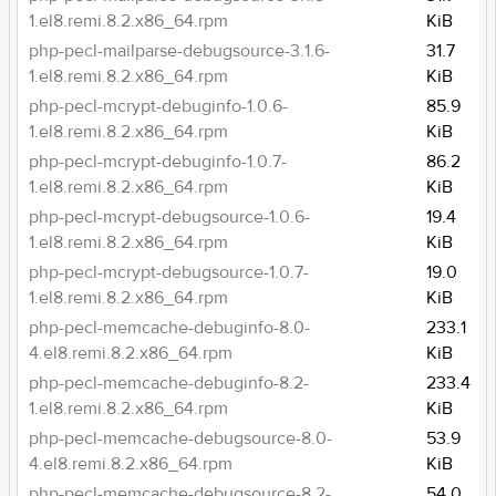
1.el8.remi.8.2.x86_64.rpm
KiB
php-pecl-mailparse-debugsource-3.1.6-
31.7
1.el8.remi.8.2.x86_64.rpm
KiB
php-pecl-mcrypt-debuginfo-1.0.6-
85.9
1.el8.remi.8.2.x86_64.rpm
KiB
php-pecl-mcrypt-debuginfo-1.0.7-
86.2
1.el8.remi.8.2.x86_64.rpm
KiB
php-pecl-mcrypt-debugsource-1.0.6-
19.4
1.el8.remi.8.2.x86_64.rpm
KiB
php-pecl-mcrypt-debugsource-1.0.7-
19.0
1.el8.remi.8.2.x86_64.rpm
KiB
php-pecl-memcache-debuginfo-8.0-
233.1
4.el8.remi.8.2.x86_64.rpm
KiB
php-pecl-memcache-debuginfo-8.2-
233.4
1.el8.remi.8.2.x86_64.rpm
KiB
php-pecl-memcache-debugsource-8.0-
53.9
4.el8.remi.8.2.x86_64.rpm
KiB
php-pecl-memcache-debugsource-8.2-
54.0