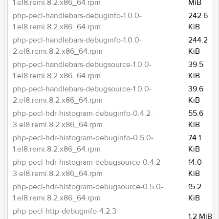
1.el8.remi.8.2.x86_64.rpm
MiB
php-pecl-handlebars-debuginfo-1.0.0-
242.6
1.el8.remi.8.2.x86_64.rpm
KiB
php-pecl-handlebars-debuginfo-1.0.0-
244.2
2.el8.remi.8.2.x86_64.rpm
KiB
php-pecl-handlebars-debugsource-1.0.0-
39.5
1.el8.remi.8.2.x86_64.rpm
KiB
php-pecl-handlebars-debugsource-1.0.0-
39.6
2.el8.remi.8.2.x86_64.rpm
KiB
php-pecl-hdr-histogram-debuginfo-0.4.2-
55.6
3.el8.remi.8.2.x86_64.rpm
KiB
php-pecl-hdr-histogram-debuginfo-0.5.0-
74.1
1.el8.remi.8.2.x86_64.rpm
KiB
php-pecl-hdr-histogram-debugsource-0.4.2-
14.0
3.el8.remi.8.2.x86_64.rpm
KiB
php-pecl-hdr-histogram-debugsource-0.5.0-
15.2
1.el8.remi.8.2.x86_64.rpm
KiB
php-pecl-http-debuginfo-4.2.3-
1.2 MiB