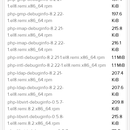
1.el8.remi.x86_64.rpm
KiB
php-gmp-debuginfo-8.2.22-
197.6
1.el8.remi.x86_64.rpm
KiB
php-imap-debuginfo-8.2.21-
215.8
1.el8.remi.x86_64.rpm
KiB
php-imap-debuginfo-8.2.22-
216.1
1.el8.remi.x86_64.rpm
KiB
php-intl-debuginfo-8.2.21-1.el8.remi.x86_64.rpm
1.1 MiB
php-intl-debuginfo-8.2.22-1.el8.remi.x86_64.rpm
1.1 MiB
php-ldap-debuginfo-8.2.21-
207.4
1.el8.remi.x86_64.rpm
KiB
php-ldap-debuginfo-8.2.22-
207.6
1.el8.remi.x86_64.rpm
KiB
php-libvirt-debuginfo-0.5.7-
209.8
1.el8.remi.8.2.x86_64.rpm
KiB
php-libvirt-debuginfo-0.5.8-
215.8
1.el8.remi.8.2.x86_64.rpm
KiB