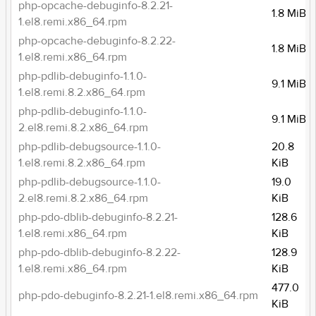
php-opcache-debuginfo-8.2.21-
1.8 MiB
1.el8.remi.x86_64.rpm
php-opcache-debuginfo-8.2.22-
1.8 MiB
1.el8.remi.x86_64.rpm
php-pdlib-debuginfo-1.1.0-
9.1 MiB
1.el8.remi.8.2.x86_64.rpm
php-pdlib-debuginfo-1.1.0-
9.1 MiB
2.el8.remi.8.2.x86_64.rpm
php-pdlib-debugsource-1.1.0-
20.8
1.el8.remi.8.2.x86_64.rpm
KiB
php-pdlib-debugsource-1.1.0-
19.0
2.el8.remi.8.2.x86_64.rpm
KiB
php-pdo-dblib-debuginfo-8.2.21-
128.6
1.el8.remi.x86_64.rpm
KiB
php-pdo-dblib-debuginfo-8.2.22-
128.9
1.el8.remi.x86_64.rpm
KiB
477.0
php-pdo-debuginfo-8.2.21-1.el8.remi.x86_64.rpm
KiB