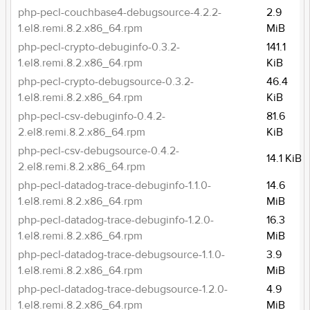
php-pecl-couchbase4-debugsource-4.2.2-
2.9
1.el8.remi.8.2.x86_64.rpm
MiB
php-pecl-crypto-debuginfo-0.3.2-
141.1
1.el8.remi.8.2.x86_64.rpm
KiB
php-pecl-crypto-debugsource-0.3.2-
46.4
1.el8.remi.8.2.x86_64.rpm
KiB
php-pecl-csv-debuginfo-0.4.2-
81.6
2.el8.remi.8.2.x86_64.rpm
KiB
php-pecl-csv-debugsource-0.4.2-
14.1 KiB
2.el8.remi.8.2.x86_64.rpm
php-pecl-datadog-trace-debuginfo-1.1.0-
14.6
1.el8.remi.8.2.x86_64.rpm
MiB
php-pecl-datadog-trace-debuginfo-1.2.0-
16.3
1.el8.remi.8.2.x86_64.rpm
MiB
php-pecl-datadog-trace-debugsource-1.1.0-
3.9
1.el8.remi.8.2.x86_64.rpm
MiB
php-pecl-datadog-trace-debugsource-1.2.0-
4.9
1.el8.remi.8.2.x86_64.rpm
MiB