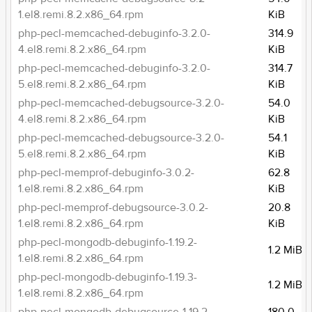
1.el8.remi.8.2.x86_64.rpm
KiB
php-pecl-memcached-debuginfo-3.2.0-
314.9
4.el8.remi.8.2.x86_64.rpm
KiB
php-pecl-memcached-debuginfo-3.2.0-
314.7
5.el8.remi.8.2.x86_64.rpm
KiB
php-pecl-memcached-debugsource-3.2.0-
54.0
4.el8.remi.8.2.x86_64.rpm
KiB
php-pecl-memcached-debugsource-3.2.0-
54.1
5.el8.remi.8.2.x86_64.rpm
KiB
php-pecl-memprof-debuginfo-3.0.2-
62.8
1.el8.remi.8.2.x86_64.rpm
KiB
php-pecl-memprof-debugsource-3.0.2-
20.8
1.el8.remi.8.2.x86_64.rpm
KiB
php-pecl-mongodb-debuginfo-1.19.2-
1.2 MiB
1.el8.remi.8.2.x86_64.rpm
php-pecl-mongodb-debuginfo-1.19.3-
1.2 MiB
1.el8.remi.8.2.x86_64.rpm