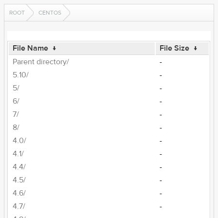
ROOT
CENTOS
File Name
↓
File Size
↓
Parent directory/
-
5.10/
-
5/
-
6/
-
7/
-
8/
-
4.0/
-
4.1/
-
4.4/
-
4.5/
-
4.6/
-
4.7/
-