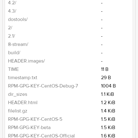
4.2/
-
4.3/
-
dostools/
-
2/
-
2.1/
-
8-stream/
-
build/
-
HEADER.images/
-
TIME
11 B
timestamp.txt
29 B
RPM-GPG-KEY-CentOS-Debug-7
1004 B
dir_sizes
1.1 KiB
HEADER.html
1.2 KiB
filelist.gz
1.4 KiB
RPM-GPG-KEY-CentOS-5
1.5 KiB
RPM-GPG-KEY-beta
1.5 KiB
RPM-GPG-KEY-CentOS-Official
1.6 KiB