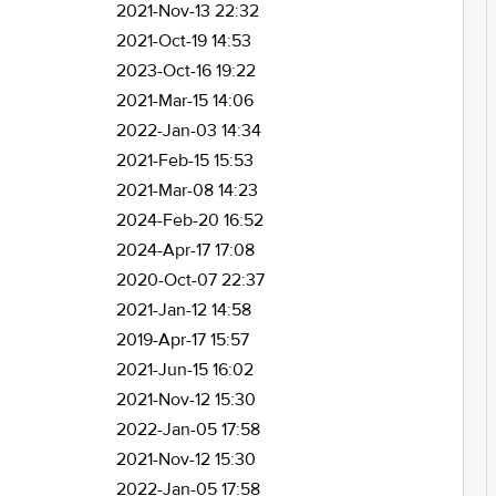
2021-Nov-13 22:32
2021-Oct-19 14:53
2023-Oct-16 19:22
2021-Mar-15 14:06
2022-Jan-03 14:34
2021-Feb-15 15:53
2021-Mar-08 14:23
2024-Feb-20 16:52
2024-Apr-17 17:08
2020-Oct-07 22:37
2021-Jan-12 14:58
2019-Apr-17 15:57
2021-Jun-15 16:02
2021-Nov-12 15:30
2022-Jan-05 17:58
2021-Nov-12 15:30
2022-Jan-05 17:58