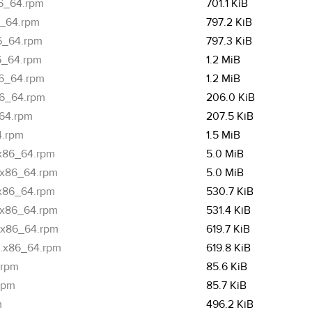
86_64.rpm
701.1 KiB
6_64.rpm
797.2 KiB
86_64.rpm
797.3 KiB
86_64.rpm
1.2 MiB
86_64.rpm
1.2 MiB
86_64.rpm
206.0 KiB
_64.rpm
207.5 KiB
4.rpm
1.5 MiB
.x86_64.rpm
5.0 MiB
2.x86_64.rpm
5.0 MiB
.x86_64.rpm
530.7 KiB
2.x86_64.rpm
531.4 KiB
2.x86_64.rpm
619.7 KiB
2.x86_64.rpm
619.8 KiB
.rpm
85.6 KiB
.rpm
85.7 KiB
m
496.2 KiB