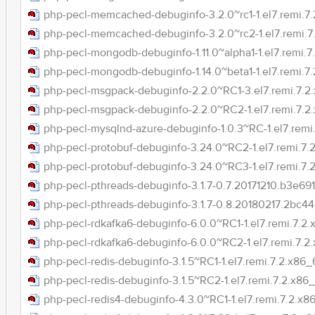
php-pecl-memcached-debuginfo-3.2.0~rc1-1.el7.remi.7
php-pecl-memcached-debuginfo-3.2.0~rc2-1.el7.remi.7
php-pecl-mongodb-debuginfo-1.11.0~alpha1-1.el7.remi.
php-pecl-mongodb-debuginfo-1.14.0~beta1-1.el7.remi.7
php-pecl-msgpack-debuginfo-2.2.0~RC1-3.el7.remi.7.2
php-pecl-msgpack-debuginfo-2.2.0~RC2-1.el7.remi.7.2
php-pecl-mysqlnd-azure-debuginfo-1.0.3~RC-1.el7.remi
php-pecl-protobuf-debuginfo-3.24.0~RC2-1.el7.remi.7.
php-pecl-protobuf-debuginfo-3.24.0~RC3-1.el7.remi.7.
php-pecl-pthreads-debuginfo-3.1.7-0.7.20171210.b3e691
php-pecl-pthreads-debuginfo-3.1.7-0.8.20180217.2bc44
php-pecl-rdkafka6-debuginfo-6.0.0~RC1-1.el7.remi.7.2
php-pecl-rdkafka6-debuginfo-6.0.0~RC2-1.el7.remi.7.2
php-pecl-redis-debuginfo-3.1.5~RC1-1.el7.remi.7.2.x86
php-pecl-redis-debuginfo-3.1.5~RC2-1.el7.remi.7.2.x86
php-pecl-redis4-debuginfo-4.3.0~RC1-1.el7.remi.7.2.x