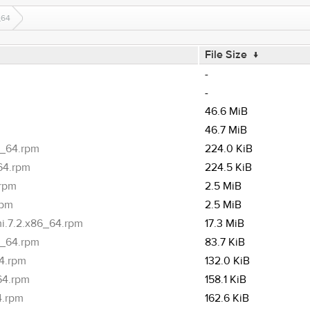
_64
File Size
↓
-
-
46.6 MiB
46.7 MiB
6_64.rpm
224.0 KiB
_64.rpm
224.5 KiB
.rpm
2.5 MiB
rpm
2.5 MiB
mi.7.2.x86_64.rpm
17.3 MiB
6_64.rpm
83.7 KiB
64.rpm
132.0 KiB
64.rpm
158.1 KiB
4.rpm
162.6 KiB