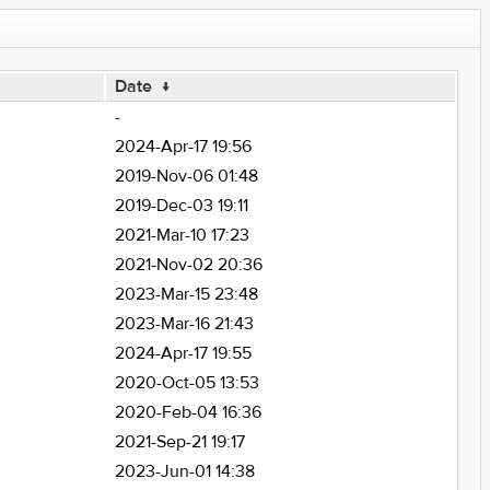
Date
↓
-
2024-Apr-17 19:56
2019-Nov-06 01:48
2019-Dec-03 19:11
2021-Mar-10 17:23
2021-Nov-02 20:36
2023-Mar-15 23:48
2023-Mar-16 21:43
2024-Apr-17 19:55
2020-Oct-05 13:53
2020-Feb-04 16:36
2021-Sep-21 19:17
2023-Jun-01 14:38